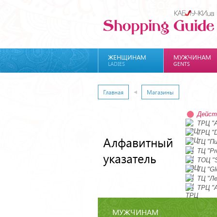
ЖЕНЩИНАМ
МУЖЧИНАМ
LADIES
GENTS
Главная
Магазины
Дейст
ТРЦ "A
ТРЦ "D
Алфавитный
ТЦ "П
ТЦ "Pr
указатель
ТОЦ "S
ТЦ "Gl
ТЦ "Л
ТРЦ "
МУЖЧИНАМ