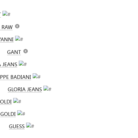
T
R RAW
VANNI
GANT
 JEANS
PPE BADIANI
GLORIA JEANS
OLDI
GOLDI
GUESS