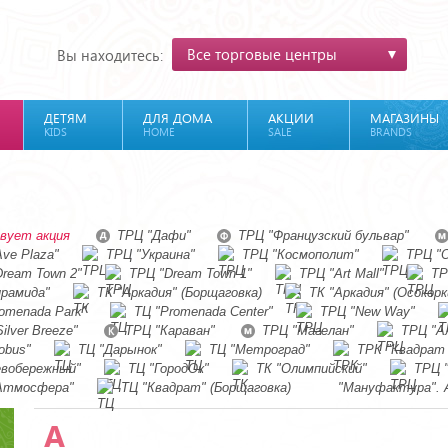
Все торговые центры
Вы находитесь:
ДЕТЯМ
ДЛЯ ДОМА
АКЦИИ
МАГАЗИНЫ
KIDS
HOME
SALE
BRANDS
вует акция
ТРЦ "Дафи"
ТРЦ "Французский бульвар"
ve Plaza"
ТРЦ "Украина"
ТРЦ "Космополит"
ТРЦ "O
ream Town 2"
ТРЦ "Dream Town 1"
ТРЦ "Art Mall"
ТР
ирамида"
ТК "Аркадия" (Борщаговка)
ТК "Аркадия" (Осокорк
omenada Park"
ТЦ "Promenada Center"
ТРЦ "New Way"
ilver Breeze"
ТРЦ "Караван"
ТРЦ "Магелан"
ТРЦ "А
obus"
ТЦ "Дарынок"
ТЦ "Метроград"
ТРК "Квадрат
евобережный"
ТЦ "ГородОк"
ТК "Олимпийский"
ТРЦ 
Атмосфера"
ТЦ "Квадрат" (Борщаговка)
"Мануфактура". 
A