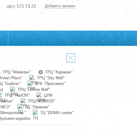
573 73 25
Добавить магазин
(067)
ТРЦ "Магелан"
ТРЦ "Караван"
cean Plaza"
ТРЦ "Sky Mall"
Ц "Gulliver"
ТРК "Проспект"
и)
ТРЦ "Lavina Mall"
ТРЦ "РайON"
ЦУМ
ладдин"
ТРЦ "KOMOD"
 NEO"
ТЦ "Украина"
"Метрополис"
ТЦ "DOMA center"
Аутлет-городок