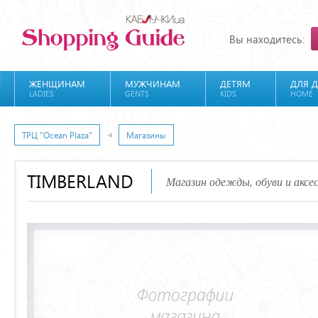
Вы находитесь:
ЖЕНЩИНАМ
МУЖЧИНАМ
ДЕТЯМ
ДЛЯ 
LADIES
GENTS
KIDS
HOME
ТРЦ "Ocean Plaza"
Магазины
TIMBERLAND
Магазин одежды, обуви и аксе