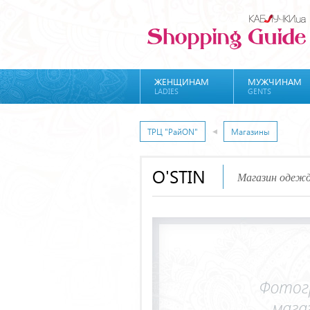
ЖЕНЩИНАМ
МУЖЧИНАМ
LADIES
GENTS
ТРЦ "РайON"
Магазины
O'STIN
Магазин одежд