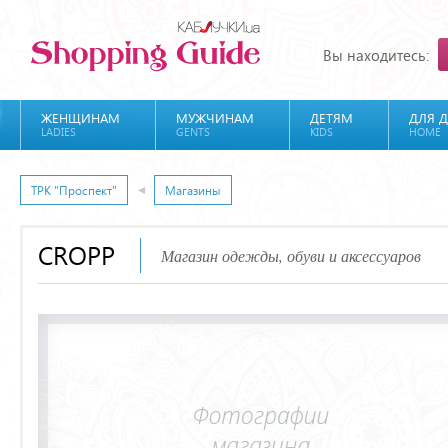
Вы находитесь:
ЖЕНЩИНАМ
МУЖЧИНАМ
ДЕТЯМ
ДЛЯ 
LADIES
GENTS
KIDS
HOME
ТРК "Проспект"
Магазины
CROPP
Магазин одежды, обуви и аксессуаров