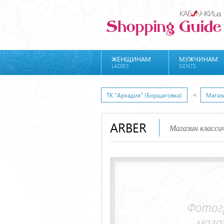
ЖЕНЩИНАМ
МУЖЧИНАМ
LADIES
GENTS
ТК "Аркадия" (Борщаговка)
Магаз
ARBER
Магазин класси