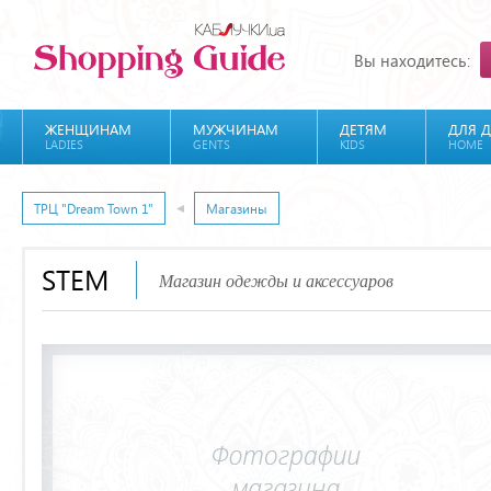
Вы находитесь:
ЖЕНЩИНАМ
МУЖЧИНАМ
ДЕТЯМ
ДЛЯ 
LADIES
GENTS
KIDS
HOME
ТРЦ "Dream Town 1"
Магазины
STEM
Магазин одежды и аксессуаров