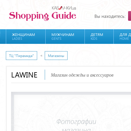
Вы находитесь:
ЖЕНЩИНАМ
МУЖЧИНАМ
ДЕТЯМ
ДЛЯ 
LADIES
GENTS
KIDS
HOME
ТЦ "Пирамида"
Магазины
LAWINE
Магазин одежды и аксессуаров