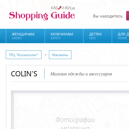
Вы находитесь:
ЖЕНЩИНАМ
МУЖЧИНАМ
ДЕТЯМ
ДЛЯ 
LADIES
GENTS
KIDS
HOME
ТРЦ "Космополит"
Магазины
COLIN'S
Магазин одежды и аксессуаров