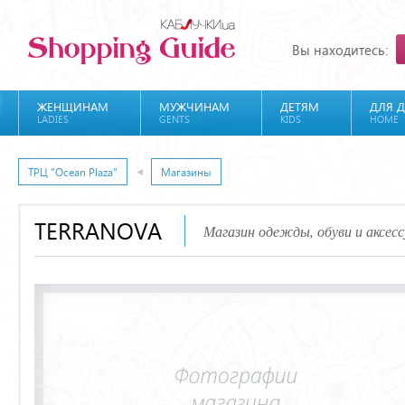
Вы находитесь:
ЖЕНЩИНАМ
МУЖЧИНАМ
ДЕТЯМ
ДЛЯ 
LADIES
GENTS
KIDS
HOME
ТРЦ "Ocean Plaza"
Магазины
TERRANOVA
Магазин одежды, обуви и аксесс