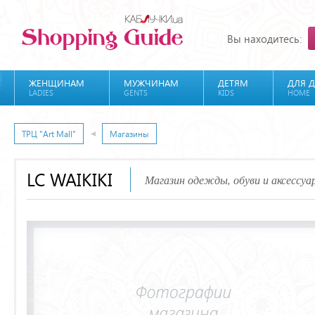
Вы находитесь:
ЖЕНЩИНАМ
МУЖЧИНАМ
ДЕТЯМ
ДЛЯ 
LADIES
GENTS
KIDS
HOME
ТРЦ "Art Mall"
Магазины
LC WAIKIKI
Магазин одежды, обуви и аксессуа