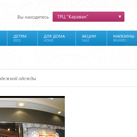
ТРЦ "Караван"
Вы находитесь:
ДЕТЯМ
ДЛЯ ДОМА
АКЦИИ
МАГАЗИНЫ
KIDS
HOME
SALE
BRANDS
лодежной одежды