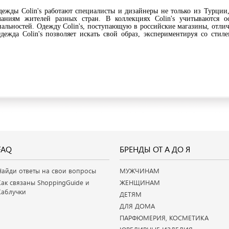
ежды Colin's работают специалисты и дизайнеры не только из Турции,
аниям жителей разных стран. В коллекциях Colin's учитываются ос
альностей. Одежду Colin's, поступающую в российские магазины, отли
ежда Colin's позволяет искать свой образ, экспериментируя со стил
FAQ
БРЕНДЫ ОТ А ДО Я
Найди ответы на свои вопросы
МУЖЧИНАМ
Как связаны ShoppingGuide и
ЖЕНЩИНАМ
Каблучки
ДЕТЯМ
ДЛЯ ДОМА
ПАРФЮМЕРИЯ, КОСМЕТИКА