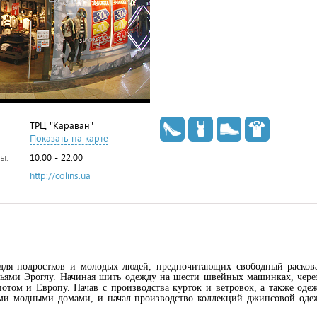
ТРЦ "Караван"
Показать на карте
ы:
10:00 - 22:00
http://colins.ua
 для подростков и молодых людей, предпочитающих свободный раскова
тьями Эроглу. Начиная шить одежду на шести швейных машинках, через 
потом и Европу. Начав с производства курток и ветровок, а также одеж
и модными домами, и начал производство коллекций джинсовой одежд