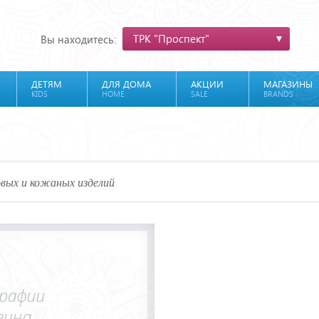
ТРК "Проспект"
Вы находитесь:
ДЕТЯМ
ДЛЯ ДОМА
АКЦИИ
МАГАЗИНЫ
KIDS
HOME
SALE
BRANDS
вых и кожаных изделий