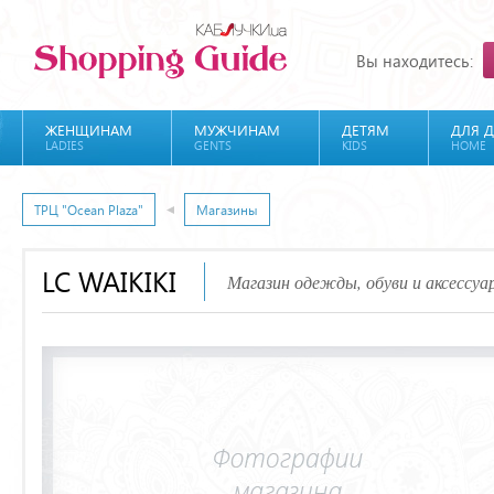
Вы находитесь:
ЖЕНЩИНАМ
МУЖЧИНАМ
ДЕТЯМ
ДЛЯ 
LADIES
GENTS
KIDS
HOME
ТРЦ "Ocean Plaza"
Магазины
LC WAIKIKI
Магазин одежды, обуви и аксессуа