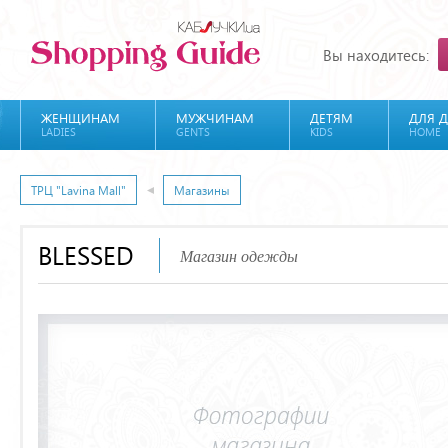
Вы находитесь:
ЖЕНЩИНАМ
МУЖЧИНАМ
ДЕТЯМ
ДЛЯ 
LADIES
GENTS
KIDS
HOME
ТРЦ "Lavina Mall"
Магазины
BLESSED
Магазин одежды