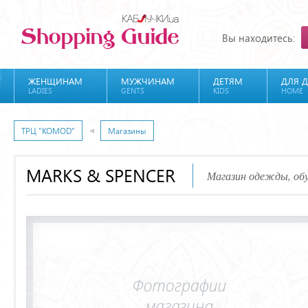
Вы находитесь:
ЖЕНЩИНАМ
МУЖЧИНАМ
ДЕТЯМ
ДЛЯ 
LADIES
GENTS
KIDS
HOME
ТРЦ "KOMOD"
Магазины
MARKS & SPENCER
Магазин одежды, обу