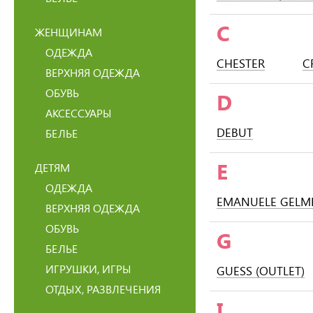
C
ЖЕНЩИНАМ
ОДЕЖДА
CHESTER
C
ВЕРХНЯЯ ОДЕЖДА
ОБУВЬ
D
АКСЕССУАРЫ
DEBUT
БЕЛЬЕ
E
ДЕТЯМ
ОДЕЖДА
EMANUELE GELME
ВЕРХНЯЯ ОДЕЖДА
ОБУВЬ
G
БЕЛЬЕ
ИГРУШКИ, ИГРЫ
GUESS (OUTLET)
ОТДЫХ, РАЗВЛЕЧЕНИЯ
I