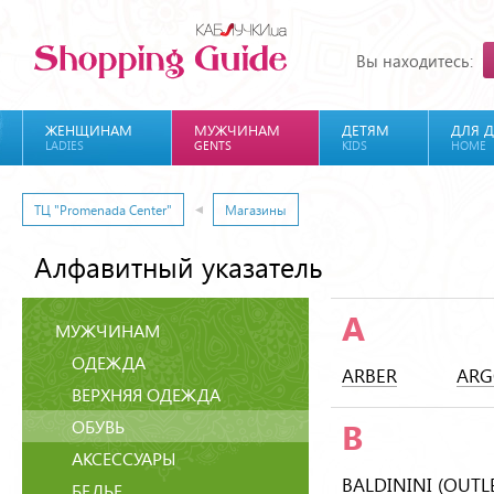
Вы находитесь:
ЖЕНЩИНАМ
МУЖЧИНАМ
ДЕТЯМ
ДЛЯ 
LADIES
GENTS
KIDS
HOME
ТЦ "Promenada Center"
Магазины
Алфавитный указатель
A
МУЖЧИНАМ
ОДЕЖДА
ARBER
ARG
ВЕРХНЯЯ ОДЕЖДА
ОБУВЬ
B
АКСЕССУАРЫ
BALDININI (OUTL
БЕЛЬЕ