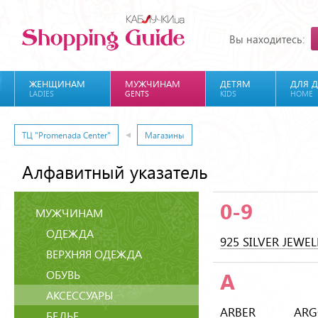
Вы находитесь:
ЖЕНЩИНАМ
МУЖЧИНАМ
ДЕТЯМ
ДЛЯ 
LADIES
GENTS
KIDS
HOME
ТЦ "Promenada Center"
Магазины
Алфавитный указатель
0-9
МУЖЧИНАМ
ОДЕЖДА
925 SILVER JEWEL
ВЕРХНЯЯ ОДЕЖДА
ОБУВЬ
A
АКСЕССУАРЫ
ARBER
ARG
БЕЛЬЕ