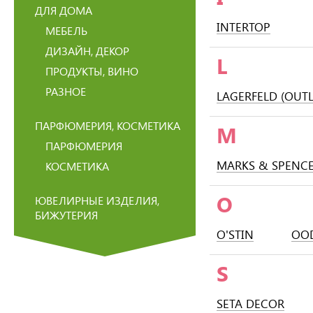
ДЛЯ ДОМА
INTERTOP
МЕБЕЛЬ
ДИЗАЙН, ДЕКОР
L
ПРОДУКТЫ, ВИНО
РАЗНОЕ
LAGERFELD (OUTL
ПАРФЮМЕРИЯ, КОСМЕТИКА
M
ПАРФЮМЕРИЯ
MARKS & SPENC
КОСМЕТИКА
O
ЮВЕЛИРНЫЕ ИЗДЕЛИЯ,
БИЖУТЕРИЯ
O'STIN
OOD
S
SETA DECOR