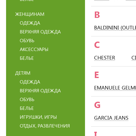
B
ЖЕНЩИНАМ
ОДЕЖДА
BALDININI (OUTL
ВЕРХНЯЯ ОДЕЖДА
ОБУВЬ
C
АКСЕССУАРЫ
CHESTER
C
БЕЛЬЕ
E
ДЕТЯМ
ОДЕЖДА
EMANUELE GELME
ВЕРХНЯЯ ОДЕЖДА
ОБУВЬ
G
БЕЛЬЕ
ИГРУШКИ, ИГРЫ
GARCIA JEANS
ОТДЫХ, РАЗВЛЕЧЕНИЯ
I