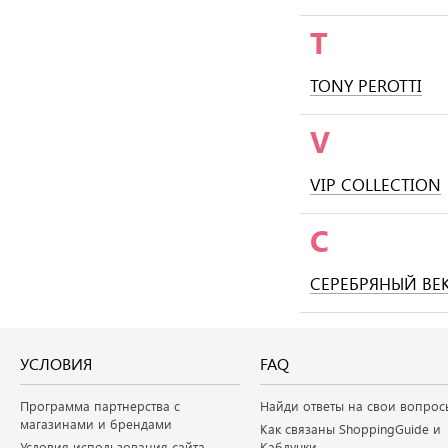
T
TONY PEROTTI
V
VIP COLLECTION
С
СЕРЕБРЯНЫЙ ВЕ
УСЛОВИЯ
FAQ
Программа партнерства с
Найди ответы на свои вопрос
магазинами и брендами
Как связаны ShoppingGuide и
Условия использования сайта
Каблучки