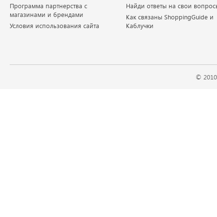
Программа партнерства с
Найди ответы на свои вопрос
магазинами и брендами
Как связаны ShoppingGuide и
Условия использования сайта
Каблучки
© 2010