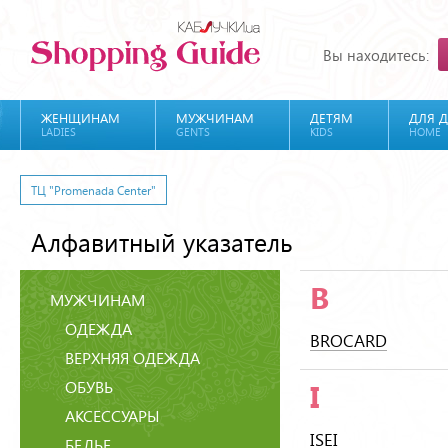
Вы находитесь:
ЖЕНЩИНАМ
МУЖЧИНАМ
ДЕТЯМ
ДЛЯ 
LADIES
GENTS
KIDS
HOME
ТЦ "Promenada Center"
Алфавитный указатель
B
МУЖЧИНАМ
ОДЕЖДА
BROCARD
ВЕРХНЯЯ ОДЕЖДА
ОБУВЬ
I
АКСЕССУАРЫ
ISEI
БЕЛЬЕ