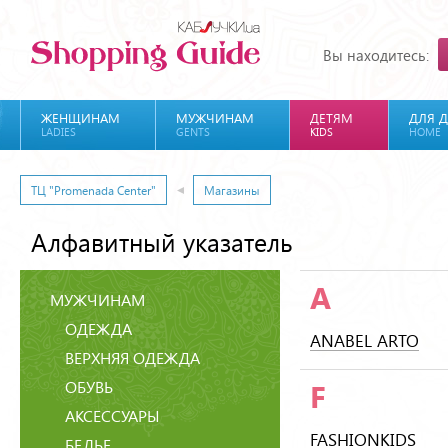
Вы находитесь:
ЖЕНЩИНАМ
МУЖЧИНАМ
ДЕТЯМ
ДЛЯ 
LADIES
GENTS
KIDS
HOME
ТЦ "Promenada Center"
Магазины
Алфавитный указатель
A
МУЖЧИНАМ
ОДЕЖДА
ANABEL ARTO
ВЕРХНЯЯ ОДЕЖДА
ОБУВЬ
F
АКСЕССУАРЫ
FASHIONKIDS
БЕЛЬЕ