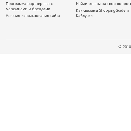
Программа партнерства с
Найди ответы на свои вопрос
магазинами и брендами
Как связаны ShoppingGuide и
Условия использования сайта
Каблучки
© 2010