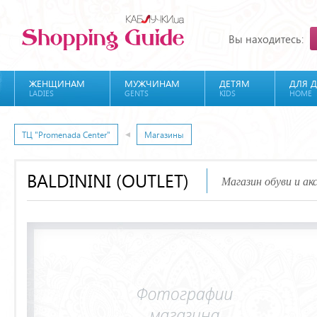
Вы находитесь:
ЖЕНЩИНАМ
МУЖЧИНАМ
ДЕТЯМ
ДЛЯ 
LADIES
GENTS
KIDS
HOME
ТЦ "Promenada Center"
Магазины
BALDININI (OUTLET)
Магазин обуви и ак