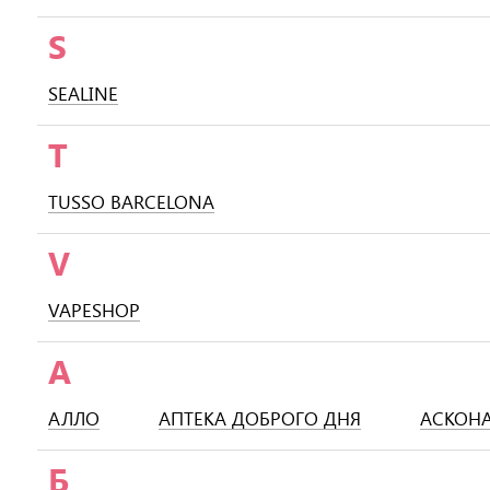
S
SEALINE
T
TUSSO BARCELONA
V
VAPESHOP
А
АЛЛО
АПТЕКА ДОБРОГО ДНЯ
АСКОН
Б