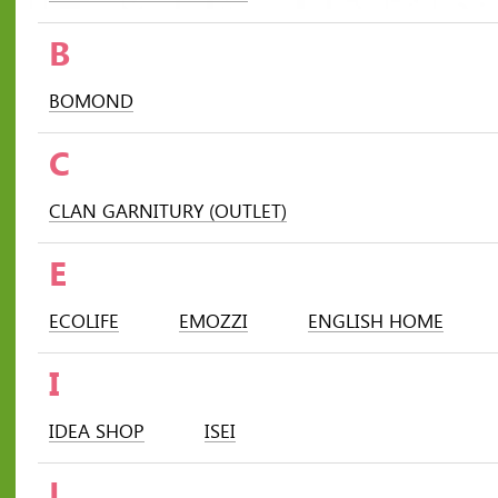
B
BOMOND
C
CLAN GARNITURY (OUTLET)
E
ECOLIFE
EMOZZI
ENGLISH HOME
I
IDEA SHOP
ISEI
L