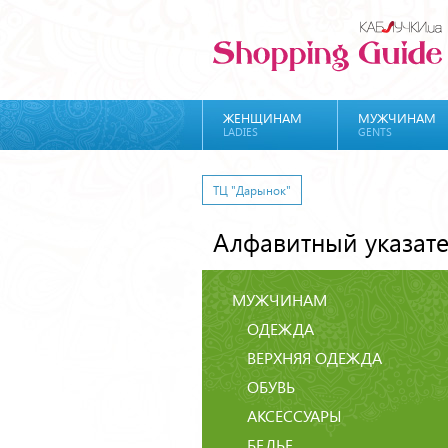
ЖЕНЩИНАМ
МУЖЧИНАМ
LADIES
GENTS
ТЦ "Дарынок"
Алфавитный указат
МУЖЧИНАМ
ОДЕЖДА
ВЕРХНЯЯ ОДЕЖДА
ОБУВЬ
АКСЕССУАРЫ
БЕЛЬЕ