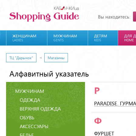
Вы находитесь:
ЖЕНЩИНАМ
МУЖЧИНАМ
ДЕТЯМ
ДЛЯ 
LADIES
GENTS
KIDS
HOME
ТЦ "Дарынок"
Магазины
Алфавитный указатель
P
МУЖЧИНАМ
ОДЕЖДА
PARADISE. ГУРМ
ВЕРХНЯЯ ОДЕЖДА
ОБУВЬ
Ф
АКСЕССУАРЫ
ФУРШЕТ
БЕЛЬЕ