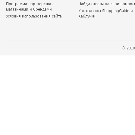
Программа партнерства с
Найди ответы на свои вопрос
магазинами и брендами
Как связаны ShoppingGuide и
Условия использования сайта
Каблучки
© 2010