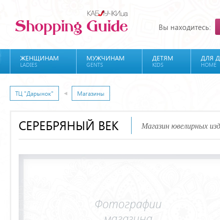
Вы находитесь:
ЖЕНЩИНАМ
МУЖЧИНАМ
ДЕТЯМ
ДЛЯ 
LADIES
GENTS
KIDS
HOME
ТЦ "Дарынок"
Магазины
СЕРЕБРЯНЫЙ ВЕК
Магазин ювелирных из