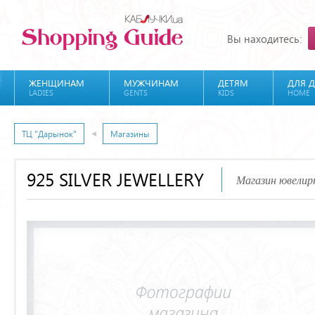
Вы находитесь:
ЖЕНЩИНАМ
МУЖЧИНАМ
ДЕТЯМ
ДЛЯ 
LADIES
GENTS
KIDS
HOME
ТЦ "Дарынок"
Магазины
925 SILVER JEWELLERY
Магазин ювелир