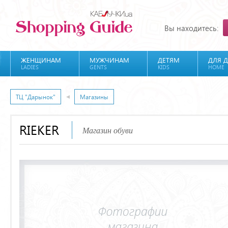
Вы находитесь:
ЖЕНЩИНАМ
МУЖЧИНАМ
ДЕТЯМ
ДЛЯ 
LADIES
GENTS
KIDS
HOME
ТЦ "Дарынок"
Магазины
RIEKER
Магазин обуви