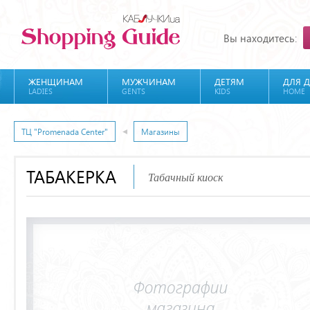
Вы находитесь:
ЖЕНЩИНАМ
МУЖЧИНАМ
ДЕТЯМ
ДЛЯ 
LADIES
GENTS
KIDS
HOME
ТЦ "Promenada Center"
Магазины
ТАБАКЕРКА
Табачный киоск