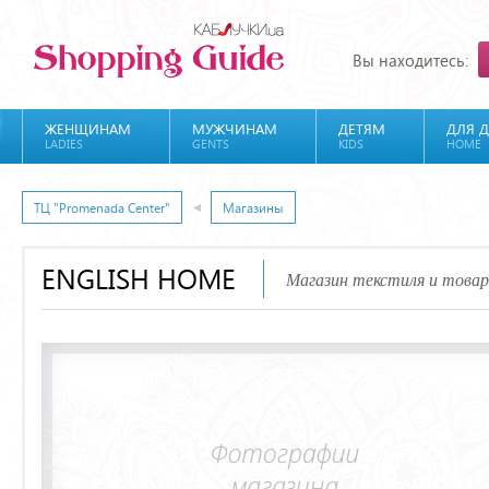
Вы находитесь:
ЖЕНЩИНАМ
МУЖЧИНАМ
ДЕТЯМ
ДЛЯ 
LADIES
GENTS
KIDS
HOME
ТЦ "Promenada Center"
Магазины
ENGLISH HOME
Магазин текстиля и товар