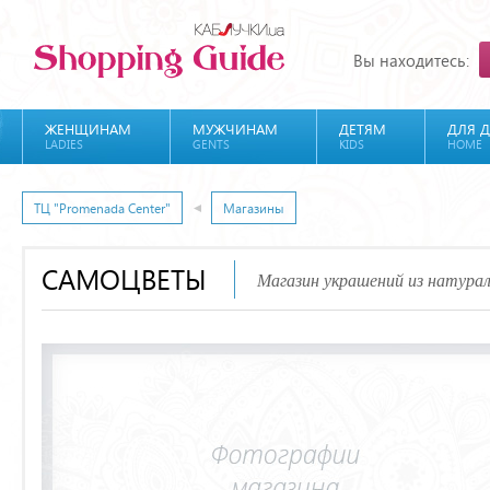
Вы находитесь:
ЖЕНЩИНАМ
МУЖЧИНАМ
ДЕТЯМ
ДЛЯ 
LADIES
GENTS
KIDS
HOME
ТЦ "Promenada Center"
Магазины
САМОЦВЕТЫ
Магазин украшений из натура