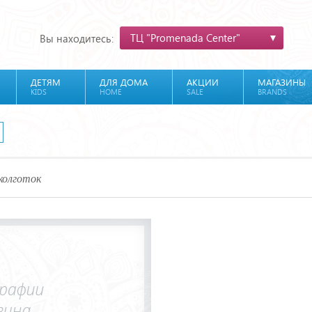
ТЦ "Promenada Center"
Вы находитесь:
ДЕТЯМ
ДЛЯ ДОМА
АКЦИИ
МАГАЗИНЫ
KIDS
HOME
SALE
BRANDS
колготок