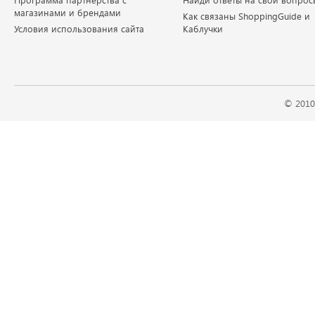
Программа партнерства с
Найди ответы на свои вопрос
магазинами и брендами
Как связаны ShoppingGuide и
Условия использования сайта
Каблучки
© 2010