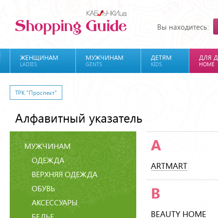
Вы находитесь:
ЖЕНЩИНАМ
МУЖЧИНАМ
ДЕТЯМ
ДЛЯ 
LADIES
GENTS
KIDS
HOME
ТРК "Проспект"
Алфавитный указатель
A
МУЖЧИНАМ
ОДЕЖДА
ARTMART
ВЕРХНЯЯ ОДЕЖДА
ОБУВЬ
B
АКСЕССУАРЫ
BEAUTY HOME
БЕЛЬЕ