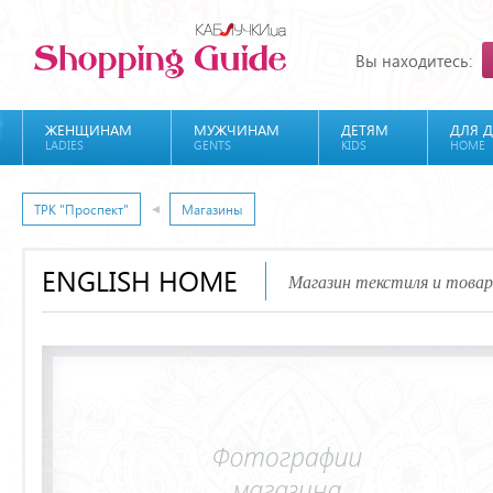
Вы находитесь:
ЖЕНЩИНАМ
МУЖЧИНАМ
ДЕТЯМ
ДЛЯ 
LADIES
GENTS
KIDS
HOME
ТРК "Проспект"
Магазины
ENGLISH HOME
Магазин текстиля и товар