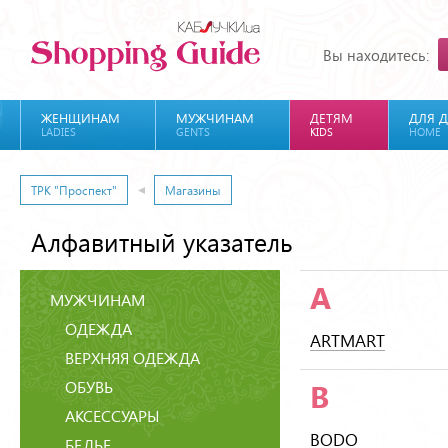
Вы находитесь:
ЖЕНЩИНАМ
МУЖЧИНАМ
ДЕТЯМ
ДЛЯ 
LADIES
GENTS
KIDS
HOME
ТРК "Проспект"
Магазины
Алфавитный указатель
A
МУЖЧИНАМ
ОДЕЖДА
ARTMART
ВЕРХНЯЯ ОДЕЖДА
ОБУВЬ
B
АКСЕССУАРЫ
BODO
БЕЛЬЕ