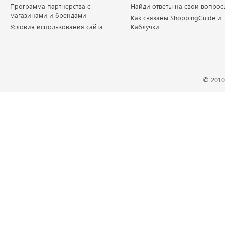
Программа партнерства с
Найди ответы на свои вопрос
магазинами и брендами
Как связаны ShoppingGuide и
Условия использования сайта
Каблучки
© 2010