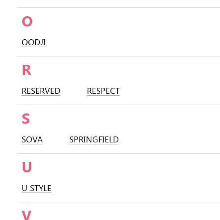
O
OODJI
R
RESERVED
RESPECT
S
SOVA
SPRINGFIELD
U
U STYLE
V