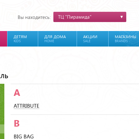
ТЦ "Пирамида"
Вы находитесь:
ДЕТЯМ
ДЛЯ ДОМА
АКЦИИ
МАГАЗИНЫ
KIDS
HOME
SALE
BRANDS
ель
A
ATTRIBUTE
B
BIG BAG