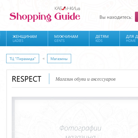
Вы находитесь:
ЖЕНЩИНАМ
МУЖЧИНАМ
ДЕТЯМ
ДЛЯ 
LADIES
GENTS
KIDS
HOME
ТЦ "Пирамида"
Магазины
RESPECT
Магазин обуви и аксессуаров