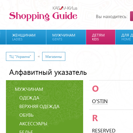
Вы находитесь:
ЖЕНЩИНАМ
МУЖЧИНАМ
ДЕТЯМ
ДЛЯ 
LADIES
GENTS
KIDS
HOME
ТЦ "Украина"
Магазины
Алфавитный указатель
O
МУЖЧИНАМ
ОДЕЖДА
O'STIN
ВЕРХНЯЯ ОДЕЖДА
ОБУВЬ
R
АКСЕССУАРЫ
RESERVED
БЕЛЬЕ