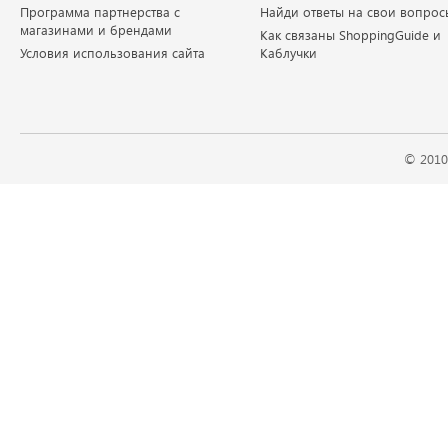
Программа партнерства с
Найди ответы на свои вопрос
магазинами и брендами
Как связаны ShoppingGuide и
Условия использования сайта
Каблучки
© 2010