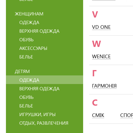
V
ЖЕНЩИНАМ
ОДЕЖДА
VD ONE
ВЕРХНЯЯ ОДЕЖДА
ОБУВЬ
W
АКСЕССУАРЫ
WENICE
БЕЛЬЕ
Г
ДЕТЯМ
ОДЕЖДА
ГАРМОНІЯ
ВЕРХНЯЯ ОДЕЖДА
ОБУВЬ
С
БЕЛЬЕ
ИГРУШКИ, ИГРЫ
СМІК
СПО
ОТДЫХ, РАЗВЛЕЧЕНИЯ