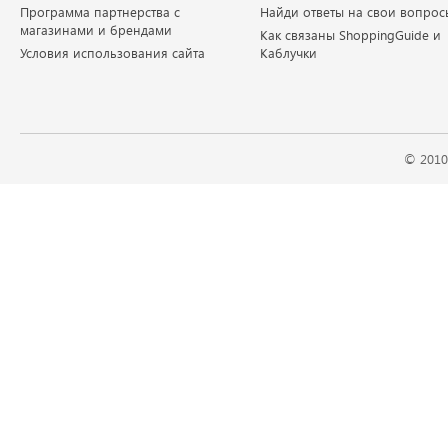
Программа партнерства с
Найди ответы на свои вопрос
магазинами и брендами
Как связаны ShoppingGuide и
Условия использования сайта
Каблучки
© 2010