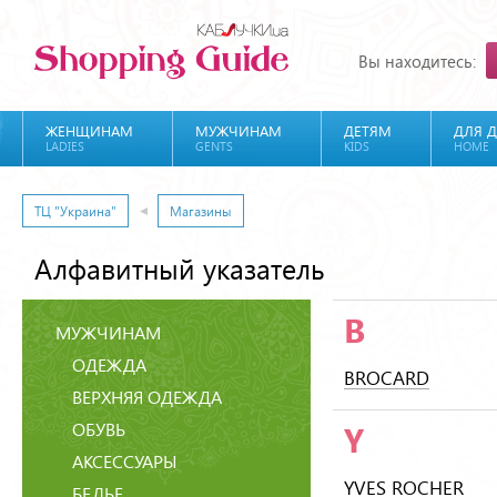
Вы находитесь:
ЖЕНЩИНАМ
МУЖЧИНАМ
ДЕТЯМ
ДЛЯ 
LADIES
GENTS
KIDS
HOME
ТЦ "Украина"
Магазины
Алфавитный указатель
B
МУЖЧИНАМ
ОДЕЖДА
BROCARD
ВЕРХНЯЯ ОДЕЖДА
ОБУВЬ
Y
АКСЕССУАРЫ
YVES ROCHER
БЕЛЬЕ