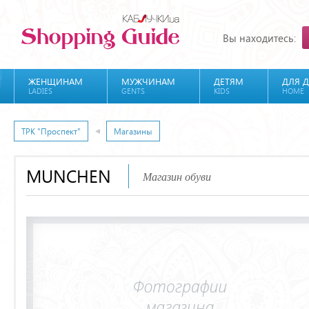
Вы находитесь:
ЖЕНЩИНАМ
МУЖЧИНАМ
ДЕТЯМ
ДЛЯ 
LADIES
GENTS
KIDS
HOME
ТРК "Проспект"
Магазины
MUNCHEN
Магазин обуви