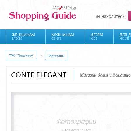
Вы находитесь:
ЖЕНЩИНАМ
МУЖЧИНАМ
ДЕТЯМ
ДЛЯ 
LADIES
GENTS
KIDS
HOME
ТРК "Проспект"
Магазины
CONTE ELEGANT
Магазин белья и домашн