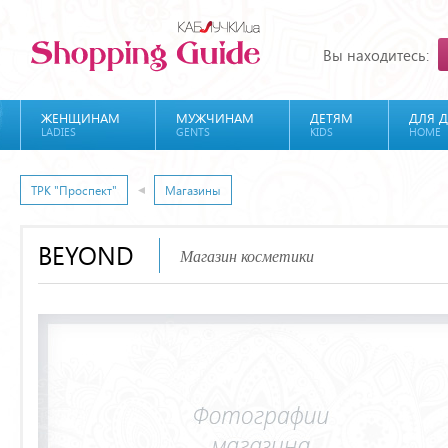
Вы находитесь:
ЖЕНЩИНАМ
МУЖЧИНАМ
ДЕТЯМ
ДЛЯ 
LADIES
GENTS
KIDS
HOME
ТРК "Проспект"
Магазины
BEYOND
Магазин косметики