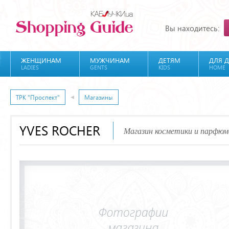
Вы находитесь:
ЖЕНЩИНАМ
МУЖЧИНАМ
ДЕТЯМ
ДЛЯ 
LADIES
GENTS
KIDS
HOME
ТРК "Проспект"
Магазины
YVES ROCHER
Магазин косметики и парфюм