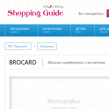
Вы находитесь:
ЖЕНЩИНАМ
МУЖЧИНАМ
ДЕТЯМ
ДЛЯ 
LADIES
GENTS
KIDS
HOME
ТРК "Проспект"
Магазины
BROCARD
Магазин парфюмерии и косметики