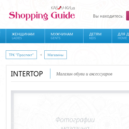
Вы находитесь:
ЖЕНЩИНАМ
МУЖЧИНАМ
ДЕТЯМ
ДЛЯ 
LADIES
GENTS
KIDS
HOME
ТРК "Проспект"
Магазины
INTERTOP
Магазин обуви и аксессуаров