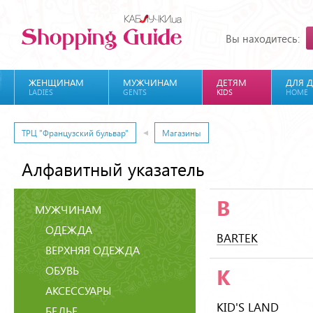
Вы находитесь:
ЖЕНЩИНАМ
МУЖЧИНАМ
ДЕТЯМ
ДЛЯ 
LADIES
GENTS
KIDS
HOME
ТРЦ "Французский бульвар"
Магазины
Алфавитный указатель
B
МУЖЧИНАМ
ОДЕЖДА
BARTEK
ВЕРХНЯЯ ОДЕЖДА
ОБУВЬ
K
АКСЕССУАРЫ
KID'S LAND
БЕЛЬЕ