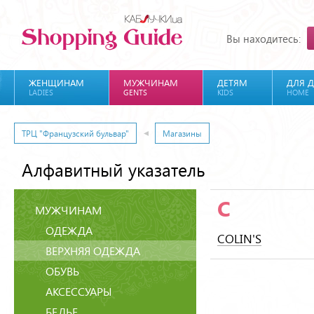
Вы находитесь:
ЖЕНЩИНАМ
МУЖЧИНАМ
ДЕТЯМ
ДЛЯ 
LADIES
GENTS
KIDS
HOME
ТРЦ "Французский бульвар"
Магазины
Алфавитный указатель
C
МУЖЧИНАМ
ОДЕЖДА
COLIN'S
ВЕРХНЯЯ ОДЕЖДА
ОБУВЬ
АКСЕССУАРЫ
БЕЛЬЕ