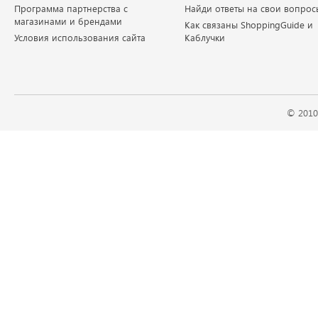
Программа партнерства с
Найди ответы на свои вопрос
магазинами и брендами
Как связаны ShoppingGuide и
Условия использования сайта
Каблучки
© 2010