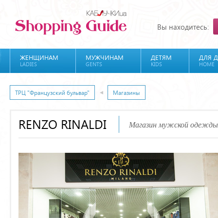
Вы находитесь:
ЖЕНЩИНАМ
МУЖЧИНАМ
ДЕТЯМ
ДЛЯ 
LADIES
GENTS
KIDS
HOME
ТРЦ "Французский бульвар"
Магазины
RENZO RINALDI
Магазин мужской одежды