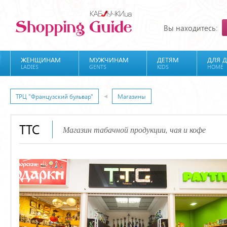
Вы находитесь:
ЖЕНЩИНАМ
МУЖЧИНАМ
ДЕТЯМ
ДЛЯ 
LADIES
GENTS
KIDS
HOME
ТРЦ "Французский бульвар"
Магазины
TTC
Магазин табачной продукции, чая и кофе