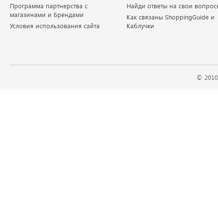
Программа партнерства с
Найди ответы на свои вопрос
магазинами и брендами
Как связаны ShoppingGuide и
Условия использования сайта
Каблучки
© 2010