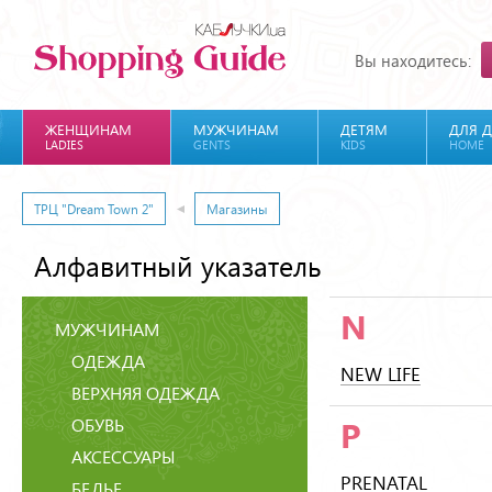
Вы находитесь:
ЖЕНЩИНАМ
МУЖЧИНАМ
ДЕТЯМ
ДЛЯ 
LADIES
GENTS
KIDS
HOME
ТРЦ "Dream Town 2"
Магазины
Алфавитный указатель
N
МУЖЧИНАМ
ОДЕЖДА
NEW LIFE
ВЕРХНЯЯ ОДЕЖДА
ОБУВЬ
P
АКСЕССУАРЫ
PRENATAL
БЕЛЬЕ