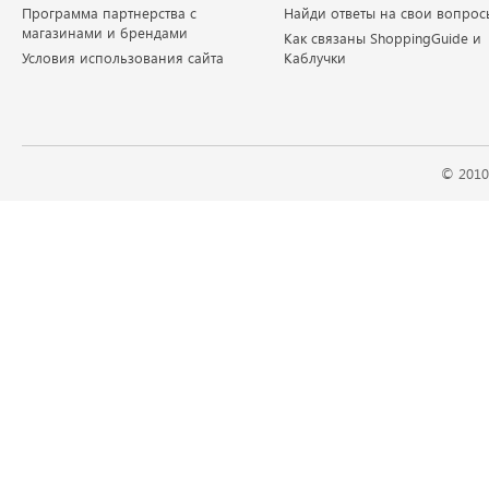
Программа партнерства с
Найди ответы на свои вопрос
магазинами и брендами
Как связаны ShoppingGuide и
Условия использования сайта
Каблучки
© 2010