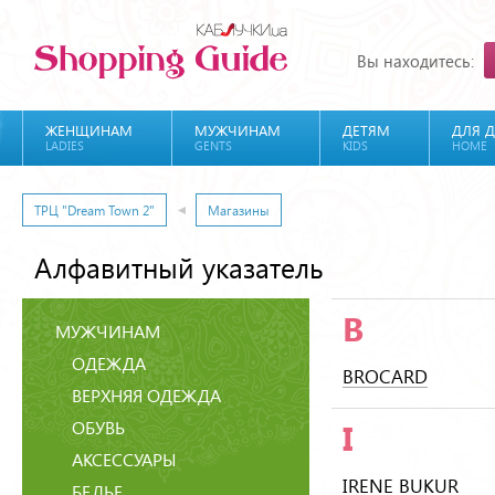
Вы находитесь:
ЖЕНЩИНАМ
МУЖЧИНАМ
ДЕТЯМ
ДЛЯ 
LADIES
GENTS
KIDS
HOME
ТРЦ "Dream Town 2"
Магазины
Алфавитный указатель
B
МУЖЧИНАМ
ОДЕЖДА
BROCARD
ВЕРХНЯЯ ОДЕЖДА
ОБУВЬ
I
АКСЕССУАРЫ
IRENE BUKUR
БЕЛЬЕ