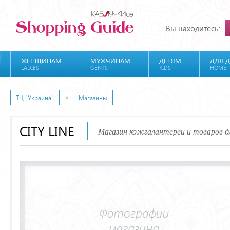
Вы находитесь:
ЖЕНЩИНАМ
МУЖЧИНАМ
ДЕТЯМ
ДЛЯ 
LADIES
GENTS
KIDS
HOME
ТЦ "Украина"
Магазины
CITY LINE
Магазин кожгалантереи и товаров 