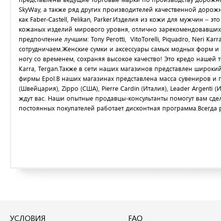
SkyWay, а также ряд других производителей качественной дор
как Faber-Castell, Pelikan, Parker.Изделия из кожи для мужчин –
кожаных изделий мирового уровня, отлично зарекомендовавших с
предпочтение лучшим: Tony Perotti, VitoTorelli, Piquadro, Neri K
сотрудничаем.Женские сумки и аксессуары самых модных форм и
ногу со временем, сохраняя высокое качество! Это кредо нашей то
Karra, Tergan.Также в сети наших магазинов представлен широки
фирмы Epol.В наших магазинах представлена масса сувениров и 
(Швейцария), Zippo (США), Pierre Cardin (Италия), Leader Argenti (
ждут вас. Наши опытные продавцы-консультанты помогут вам сд
постоянных покупателей работает дисконтная программа.Всегда р
УСЛОВИЯ
FAQ