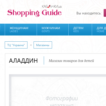
Вы находитесь:
ЖЕНЩИНАМ
МУЖЧИНАМ
ДЕТЯМ
ДЛЯ 
LADIES
GENTS
KIDS
HOME
ТЦ "Украина"
Магазины
АЛАДДИН
Магазин товаров для детей